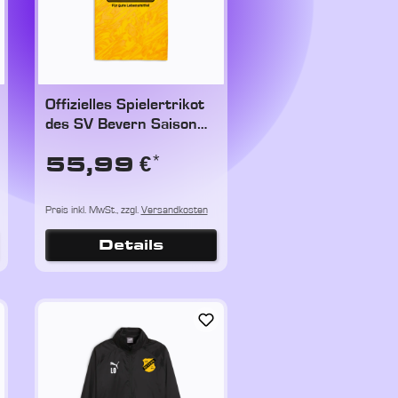
Offizielles Spielertrikot
des SV Bevern Saison
26/27
*
55,99 €
Preis inkl. MwSt., zzgl.
Versandkosten
Details