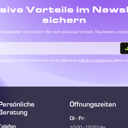
sive Vorteile im News
sichern
Newsletter und sichern Sie sich exklusive Vorteile, Neuheiten und p
immungen
zur Kenntnis genommen und die
AGB
bzw die
AGB des Fussballcamps
gelesen un
Persönliche
Öffnungszeiten
Beratung
Di - Fr:
Telefon
10:00 - 12:00 Uhr