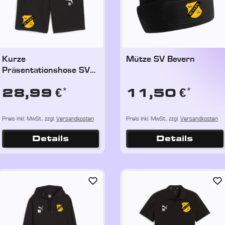
Kurze
Mütze SV Bevern
Präsentationshose SV
Bevern inkl. Druck
*
*
28,99 €
11,50 €
Preis inkl. MwSt., zzgl.
Versandkosten
Preis inkl. MwSt., zzgl.
Versandkosten
Details
Details