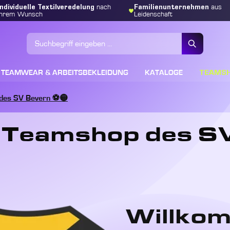
Individuelle Textilveredelung
Familienunternehmen
nach
aus
Ihrem Wunsch
Leidenschaft
TEAMS
TEAMWEAR & ARBEITSBEKLEIDUNG
KATALOGE
 des SV Bevern ⚽🟡
er Teamshop des S
Willko