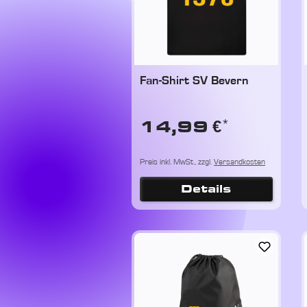
Fan-Shirt SV Bevern
*
14,99 €
Preis inkl. MwSt., zzgl.
Versandkosten
Details