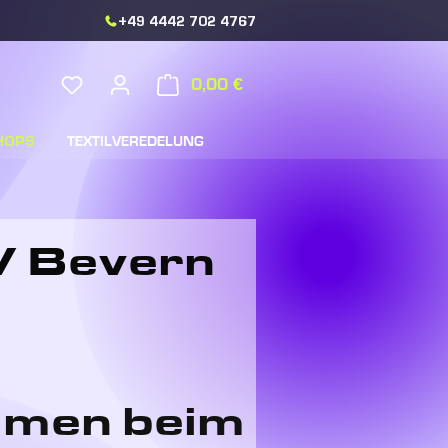
+49 4442 702 4767
Du hast 0 Produkte auf dem Merkzettel
0,00 €
Warenkorb enthält 0 Position
HOPS
TEXTILVEREDELUNG
V Bevern
mmen beim