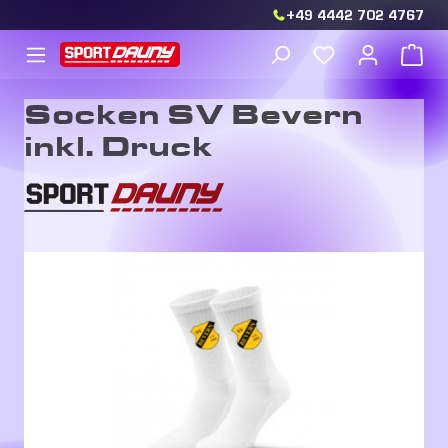
+49 4442 702 4767
Zum Hauptinhalt springen
Du hast 0 Produkt
War
Socken SV Bevern
inkl. Druck
Bildergalerie überspringen