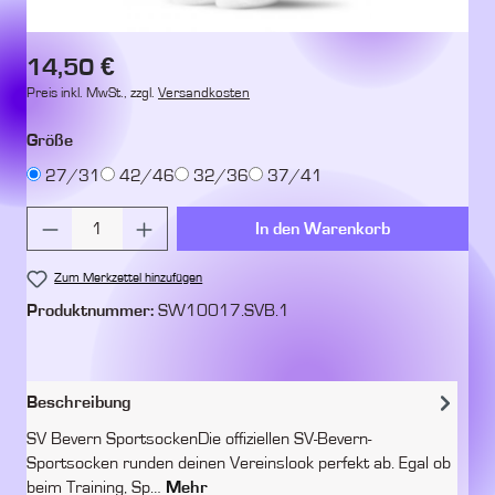
Regulärer Preis:
14,50 €
Preis inkl. MwSt., zzgl.
Versandkosten
auswählen
Größe
27/31
42/46
32/36
37/41
Produkt Anzahl: Gib den gewünschten Wert ein 
In den Warenkorb
Zum Merkzettel hinzufügen
Produktnummer:
SW10017.SVB.1
Beschreibung
SV Bevern SportsockenDie offiziellen SV-Bevern-
Sportsocken runden deinen Vereinslook perfekt ab. Egal ob
beim Training, Sp…
Mehr