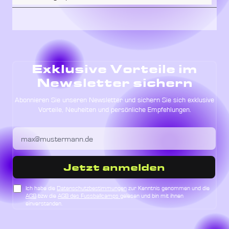
Exklusive Vorteile im
Newsletter sichern
Abonnieren Sie unseren Newsletter und sichern Sie sich exklusive
Vorteile, Neuheiten und persönliche Empfehlungen.
Jetzt anmelden
Ich habe die
Datenschutzbestimmungen
zur Kenntnis genommen und die
AGB
bzw die
AGB des Fussballcamps
gelesen und bin mit ihnen
einverstanden.