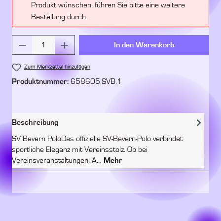
Produkt wünschen, führen Sie bitte eine weitere
Bestellung durch.
Produkt Anzahl: Gib den gewünschten Wert ein 
In den Warenkorb
Zum Merkzettel hinzufügen
Produktnummer:
658605.SVB.1
Beschreibung
SV Bevern PoloDas offizielle SV-Bevern-Polo verbindet
sportliche Eleganz mit Vereinsstolz. Ob bei
Vereinsveranstaltungen, A…
Mehr