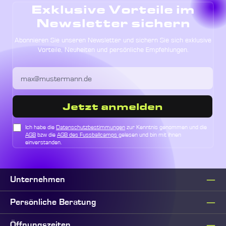
Exklusive Vorteile im
Newsletter sichern
Abonnieren Sie unseren Newsletter und sichern Sie sich exklusive
Vorteile, Neuheiten und persönliche Empfehlungen.
Jetzt anmelden
Ich habe die
Datenschutzbestimmungen
zur Kenntnis genommen und die
AGB
bzw die
AGB des Fussballcamps
gelesen und bin mit ihnen
einverstanden.
Unternehmen
Persönliche Beratung
Öffnungszeiten