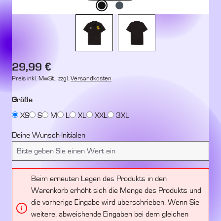
Regulärer Preis:
29,99 €
Preis inkl. MwSt., zzgl.
Versandkosten
auswählen
Größe
XS
S
M
L
XL
XXL
3XL
Deine Wunsch-Initialen
Beim erneuten Legen des Produkts in den
Warenkorb erhöht sich die Menge des Produkts und
die vorherige Eingabe wird überschrieben. Wenn Sie
weitere, abweichende Eingaben bei dem gleichen