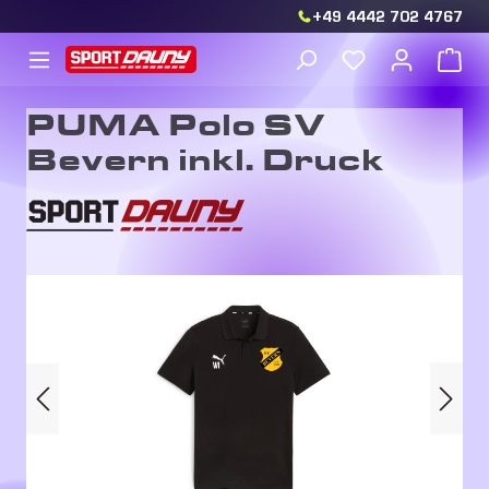
+49 4442 702 4767
Zum Hauptinhalt springen
Du hast 0 Produkt
War
PUMA Polo SV
Bevern inkl. Druck
Bildergalerie überspringen