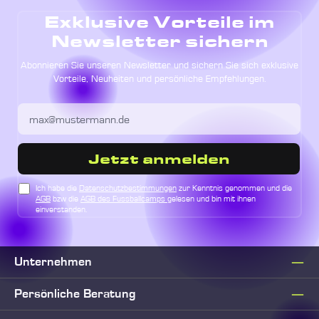
Exklusive Vorteile im
Newsletter sichern
Abonnieren Sie unseren Newsletter und sichern Sie sich exklusive
Vorteile, Neuheiten und persönliche Empfehlungen.
Jetzt anmelden
Ich habe die
Datenschutzbestimmungen
zur Kenntnis genommen und die
AGB
bzw die
AGB des Fussballcamps
gelesen und bin mit ihnen
einverstanden.
Unternehmen
Persönliche Beratung