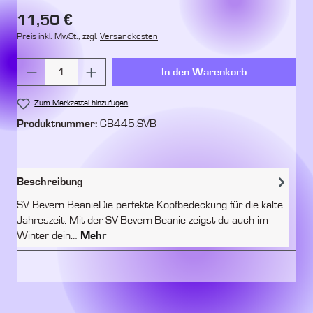
Regulärer Preis:
11,50 €
Preis inkl. MwSt., zzgl.
Versandkosten
Produkt Anzahl: Gib den gewünschten Wert ein 
In den Warenkorb
Zum Merkzettel hinzufügen
Produktnummer:
CB445.SVB
Beschreibung
SV Bevern BeanieDie perfekte Kopfbedeckung für die kalte
Jahreszeit. Mit der SV-Bevern-Beanie zeigst du auch im
Winter dein…
Mehr