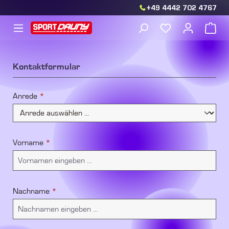
+49 4442 702 4767
Zum Hauptinhalt springen
Du hast 0 Produkt
War
Kontaktformular
Anrede
*
Vorname
*
Nachname
*