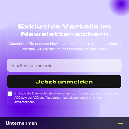
Exklusive Vorteile im
Newsletter sichern
Abonnieren Sie unseren Newsletter und sichern Sie sich exklusive
Vorteile, Neuheiten und persönliche Empfehlungen.
Jetzt anmelden
Ich habe die
Datenschutzbestimmungen
zur Kenntnis genommen und die
AGB
bzw die
AGB des Fussballcamps
gelesen und bin mit ihnen
einverstanden.
Unternehmen