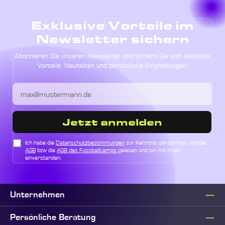
Exklusive Vorteile im
Newsletter sichern
Abonnieren Sie unseren Newsletter und sichern Sie sich exklusive
Vorteile, Neuheiten und persönliche Empfehlungen.
Jetzt anmelden
Ich habe die
Datenschutzbestimmungen
zur Kenntnis genommen und die
AGB
bzw die
AGB des Fussballcamps
gelesen und bin mit ihnen
einverstanden.
Unternehmen
Persönliche Beratung