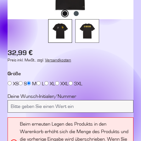
Regulärer Preis:
32,99 €
Preis inkl. MwSt., zzgl.
Versandkosten
auswählen
Größe
XS
S
M
L
XL
XXL
3XL
Deine Wunsch-Initialen/Nummer
Beim erneuten Legen des Produkts in den
Warenkorb erhöht sich die Menge des Produkts und
die vorherige Eingabe wird überschrieben. Wenn Sie