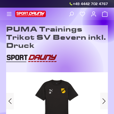
+49 4442 702 4767
Zum Hauptinhalt springen
Du hast 0 Produkt
War
PUMA Trainings
Trikot SV Bevern inkl.
Druck
Bildergalerie überspringen