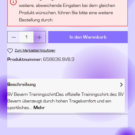
weitere, abweichende Eingaben bei dem gleichen
Produkt wünschen, führen Sie bitte eine weitere
Bestellung durch.
Produkt Anzahl: Gib den gewünschten Wert ein 
In den Warenkorb
Zum Merkzettel hinzufügen
Produktnummer:
658636.SVB.3
Beschreibung
SV Bevern TrainingsshirtDas offizielle Trainingsshirt des SV
Bevern überzeugt durch hohen Tragekomfort und ein
sportliches…
Mehr