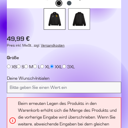
Regulärer Preis:
49,99 €
Preis inkl. MwSt., zzgl.
Versandkosten
auswählen
Größe
XS
S
M
L
XL
XXL
3XL
Deine Wunsch-Initialen
Beim erneuten Legen des Produkts in den
Warenkorb erhöht sich die Menge des Produkts und
die vorherige Eingabe wird überschrieben. Wenn Sie
weitere, abweichende Eingaben bei dem gleichen