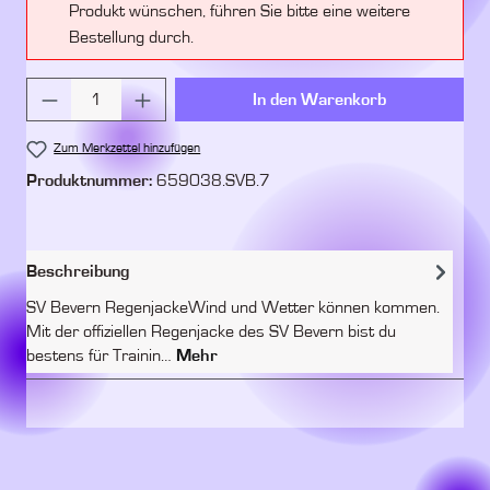
Produkt wünschen, führen Sie bitte eine weitere
Bestellung durch.
Produkt Anzahl: Gib den gewünschten Wert ein 
In den Warenkorb
Zum Merkzettel hinzufügen
Produktnummer:
659038.SVB.7
Beschreibung
SV Bevern RegenjackeWind und Wetter können kommen.
Mit der offiziellen Regenjacke des SV Bevern bist du
bestens für Trainin…
Mehr