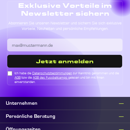
Exklusive Vorteile im
Newsletter sichern
Abonnieren Sie unseren Newsletter und sichern Sie sich exklusive
Vorteile, Neuheiten und persönliche Empfehlungen.
Jetzt anmelden
Ich habe die
Datenschutzbestimmungen
zur Kenntnis genommen und die
AGB
bzw die
AGB des Fussballcamps
gelesen und bin mit ihnen
einverstanden.
Unternehmen
Persönliche Beratung
Öffnungszeiten