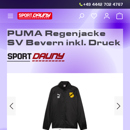
+49 4442 702 4767
Zum Hauptinhalt springen
Du hast 0 Produkt
War
PUMA Regenjacke
SV Bevern inkl. Druck
Bildergalerie überspringen