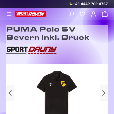
+49 4442 702 4767
Zum Hauptinhalt springen
Du hast 0 Produkt
War
PUMA Polo SV
Bevern inkl. Druck
Bildergalerie überspringen