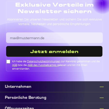
Exklusive Vorteile im
Newsletter sichern
Abonnieren Sie unseren Newsletter und sichern Sie sich exklusive
Vorteile, Neuheiten und persönliche Empfehlungen.
Jetzt anmelden
Ich habe die
Datenschutzbestimmungen
zur Kenntnis genommen und die
AGB
bzw die
AGB des Fussballcamps
gelesen und bin mit ihnen
einverstanden.
Unternehmen
Persönliche Beratung
Öffnungszeiten