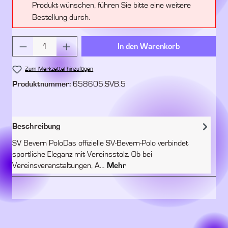
Produkt wünschen, führen Sie bitte eine weitere
Bestellung durch.
Produkt Anzahl: Gib den gewünschten Wert ein 
In den Warenkorb
Zum Merkzettel hinzufügen
Produktnummer:
658605.SVB.5
Beschreibung
SV Bevern PoloDas offizielle SV-Bevern-Polo verbindet
sportliche Eleganz mit Vereinsstolz. Ob bei
Vereinsveranstaltungen, A…
Mehr