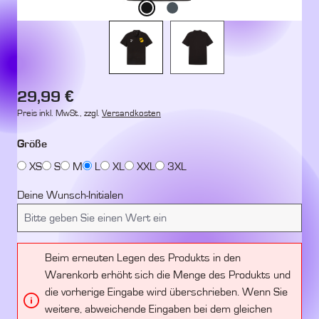
Regulärer Preis:
29,99 €
Preis inkl. MwSt., zzgl.
Versandkosten
auswählen
Größe
XS
S
M
L
XL
XXL
3XL
Deine Wunsch-Initialen
Beim erneuten Legen des Produkts in den
Warenkorb erhöht sich die Menge des Produkts und
die vorherige Eingabe wird überschrieben. Wenn Sie
weitere, abweichende Eingaben bei dem gleichen