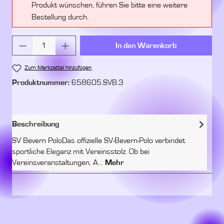
Produkt wünschen, führen Sie bitte eine weitere
Bestellung durch.
Produkt Anzahl: Gib den gewünschten Wert ein 
In den Warenkorb
Zum Merkzettel hinzufügen
Produktnummer:
658605.SVB.3
Beschreibung
SV Bevern PoloDas offizielle SV-Bevern-Polo verbindet
sportliche Eleganz mit Vereinsstolz. Ob bei
Vereinsveranstaltungen, A…
Mehr