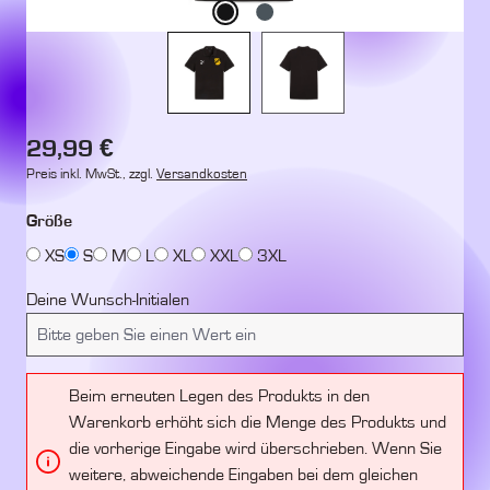
Regulärer Preis:
29,99 €
Preis inkl. MwSt., zzgl.
Versandkosten
auswählen
Größe
XS
S
M
L
XL
XXL
3XL
Deine Wunsch-Initialen
Beim erneuten Legen des Produkts in den
Warenkorb erhöht sich die Menge des Produkts und
die vorherige Eingabe wird überschrieben. Wenn Sie
weitere, abweichende Eingaben bei dem gleichen