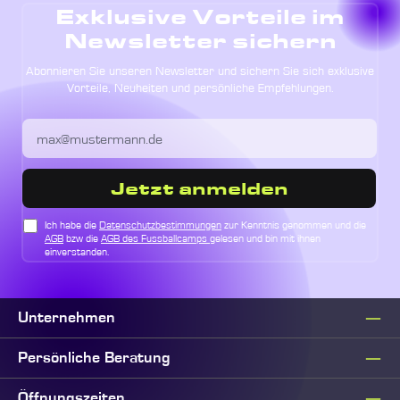
Exklusive Vorteile im
Newsletter sichern
Abonnieren Sie unseren Newsletter und sichern Sie sich exklusive
Vorteile, Neuheiten und persönliche Empfehlungen.
Jetzt anmelden
Ich habe die
Datenschutzbestimmungen
zur Kenntnis genommen und die
AGB
bzw die
AGB des Fussballcamps
gelesen und bin mit ihnen
einverstanden.
Unternehmen
Persönliche Beratung
Öffnungszeiten