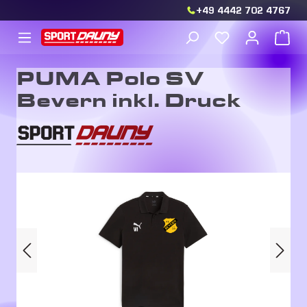
+49 4442 702 4767
Zum Hauptinhalt springen
Du hast 0 Produkt
War
PUMA Polo SV
Bevern inkl. Druck
Bildergalerie überspringen