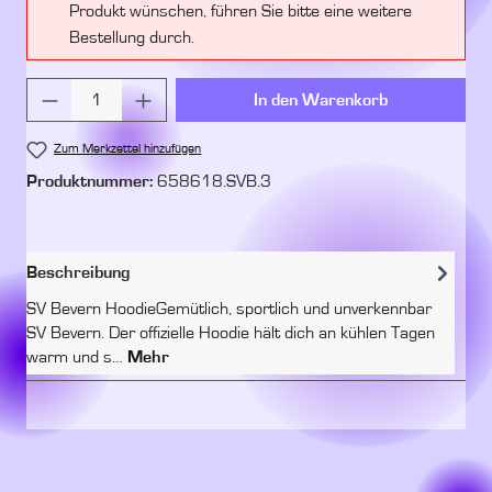
Produkt wünschen, führen Sie bitte eine weitere
Bestellung durch.
Produkt Anzahl: Gib den gewünschten Wert ein 
In den Warenkorb
Zum Merkzettel hinzufügen
Produktnummer:
658618.SVB.3
Beschreibung
SV Bevern HoodieGemütlich, sportlich und unverkennbar
SV Bevern. Der offizielle Hoodie hält dich an kühlen Tagen
warm und s…
Mehr