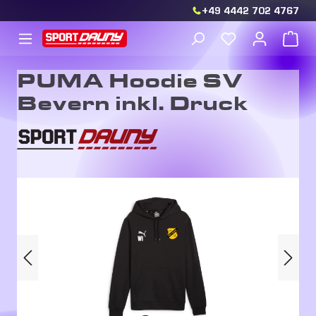
+49 4442 702 4767
Zum Hauptinhalt springen
Du hast 0 Produkt
War
PUMA Hoodie SV
Bevern inkl. Druck
Bildergalerie überspringen