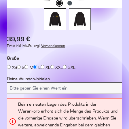
Regulärer Preis:
39,99 €
Preis inkl. MwSt., zzgl.
Versandkosten
auswählen
Größe
XS
S
M
L
XL
XXL
3XL
Deine Wunsch-Initialen
Beim erneuten Legen des Produkts in den
Warenkorb erhöht sich die Menge des Produkts und
die vorherige Eingabe wird überschrieben. Wenn Sie
weitere, abweichende Eingaben bei dem gleichen