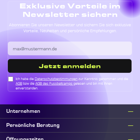
Exklusive Vorteile im
Newsletter sichern
Abonnieren Sie unseren Newsletter und sichern Sie sich exklusive
Vorteile, Neuheiten und persönliche Empfehlungen.
Jetzt anmelden
Ich habe die
Datenschutzbestimmungen
zur Kenntnis genommen und die
AGB
bzw die
AGB des Fussballcamps
gelesen und bin mit ihnen
einverstanden.
Unternehmen
Persönliche Beratung
Öffnungszeiten