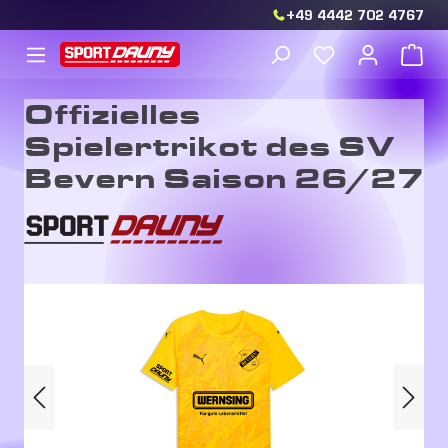
+49 4442 702 4767
Zum Hauptinhalt springen
Du hast 0 Produkt
War
Offizielles
Spielertrikot des SV
Bevern Saison 26/27
Bildergalerie überspringen