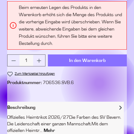
Beim erneuten Legen des Produkts in den
Warenkorb erhöht sich die Menge des Produkts und
die vorherige Eingabe wird überschrieben. Wenn Sie
weitere, abweichende Eingaben bei dem gleichen
Produkt wünschen, führen Sie bitte eine weitere
Bestellung durch.
Produkt Anzahl: Gib den gewünschten Wert ein 
In den Warenkorb
Zum Merkzettel hinzufügen
Produktnummer:
706536.SVB.6
Beschreibung
Offizielles Heimtrikot 2026/27Die Farben des SV Bevern.
Die Leidenschaft einer ganzen Mannschaft.Mit dem
offiziellen Heimtr…
Mehr