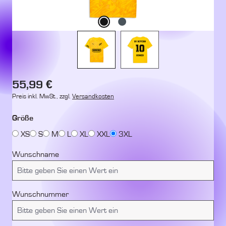
Regulärer Preis:
55,99 €
Preis inkl. MwSt., zzgl.
Versandkosten
auswählen
Größe
XS
S
M
L
XL
XXL
3XL
Wunschname
Wunschnummer