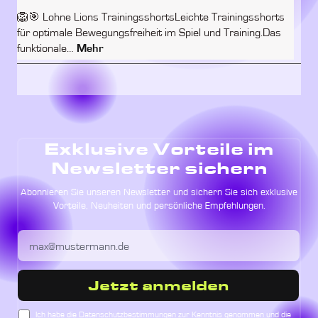
🦁🎯 Lohne Lions TrainingsshortsLeichte Trainingsshorts
für optimale Bewegungsfreiheit im Spiel und Training.Das
funktionale…
Mehr
Exklusive Vorteile im
Newsletter sichern
Abonnieren Sie unseren Newsletter und sichern Sie sich exklusive
Vorteile, Neuheiten und persönliche Empfehlungen.
Jetzt anmelden
Ich habe die
Datenschutzbestimmungen
zur Kenntnis genommen und die