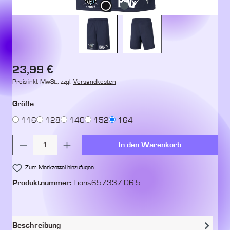
Regulärer Preis:
23,99 €
Preis inkl. MwSt., zzgl.
Versandkosten
auswählen
Größe
116
128
140
152
164
Produkt Anzahl: Gib den gewünschten Wert ein 
In den Warenkorb
Zum Merkzettel hinzufügen
Produktnummer:
Lions657337.06.5
Beschreibung