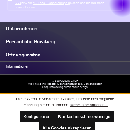
AGB
bzw die
AGB des Fussballcamps
gelesen und bin mit ihnen
einverstanden.
Unternehmen
Persönliche Beratung
Öffnungszeiten
Informationen
© Sport Dauny GmbH
Alle Preise inkl. gesetzl. Mehrwertsteuer zzgl.
Versandkosten
Shop-Entwicklung durch
cookie.design
Diese Website verwendet Cookies, um eine bestmögliche
Erfahrung bieten zu können.
Mehr Informationen ...
Konfigurieren
Nur technisch notwendige
Alle Cookies akzeptieren