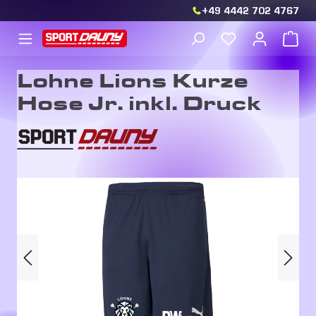
+49 4442 702 4767
Zum Hauptinhalt springen
Du hast 0 Produkt
War
Lohne Lions Kurze
Hose Jr. inkl. Druck
Bildergalerie überspringen