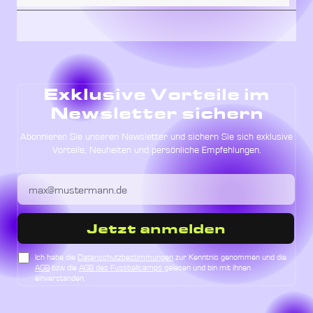
Exklusive Vorteile im
Newsletter sichern
Abonnieren Sie unseren Newsletter und sichern Sie sich exklusive
Vorteile, Neuheiten und persönliche Empfehlungen.
Jetzt anmelden
Ich habe die
Datenschutzbestimmungen
zur Kenntnis genommen und die
AGB
bzw die
AGB des Fussballcamps
gelesen und bin mit ihnen
einverstanden.