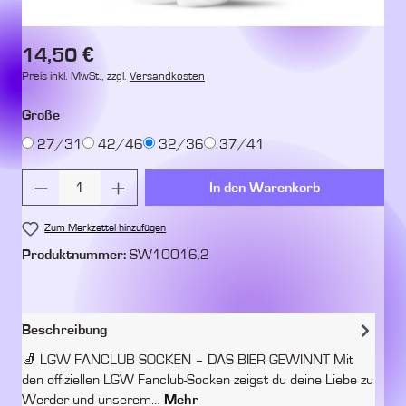
Regulärer Preis:
14,50 €
Preis inkl. MwSt., zzgl.
Versandkosten
auswählen
Größe
27/31
42/46
32/36
37/41
Produkt Anzahl: Gib den gewünschten Wert ein 
In den Warenkorb
Zum Merkzettel hinzufügen
Produktnummer:
SW10016.2
Beschreibung
🧦 LGW FANCLUB SOCKEN – DAS BIER GEWINNT Mit
den offiziellen LGW Fanclub-Socken zeigst du deine Liebe zu
Werder und unserem…
Mehr