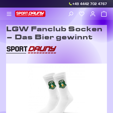
+49 4442 702 4767
Zum Hauptinhalt springen
Du hast 0 Produkt
War
LGW Fanclub Socken
– Das Bier gewinnt
Bildergalerie überspringen