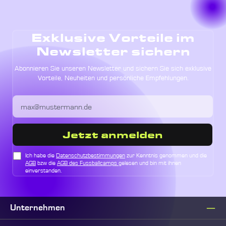
Exklusive Vorteile im
Newsletter sichern
Abonnieren Sie unseren Newsletter und sichern Sie sich exklusive
Vorteile, Neuheiten und persönliche Empfehlungen.
Jetzt anmelden
Ich habe die
Datenschutzbestimmungen
zur Kenntnis genommen und die
AGB
bzw die
AGB des Fussballcamps
gelesen und bin mit ihnen
einverstanden.
Unternehmen