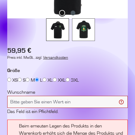
Regulärer Preis:
59,95 €
Preis inkl. MwSt., zzgl.
Versandkosten
auswählen
Größe
XS
S
M
L
XL
XXL
3XL
Wunschname
Das Feld ist ein Pflichtfeld.
Beim erneuten Legen des Produkts in den
Warenkorb erhöht sich die Menge des Produkts und