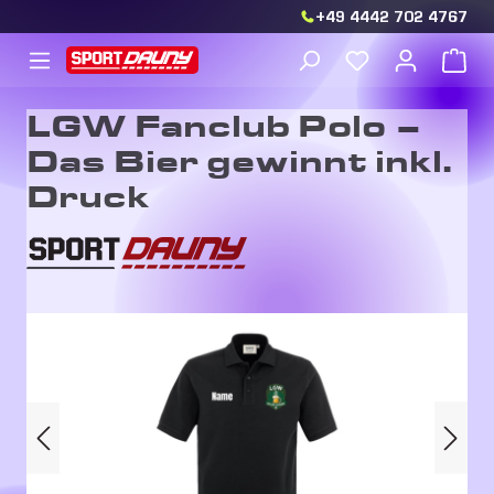
+49 4442 702 4767
Zum Hauptinhalt springen
Du hast 0 Produkt
War
LGW Fanclub Polo –
Das Bier gewinnt inkl.
Druck
Bildergalerie überspringen