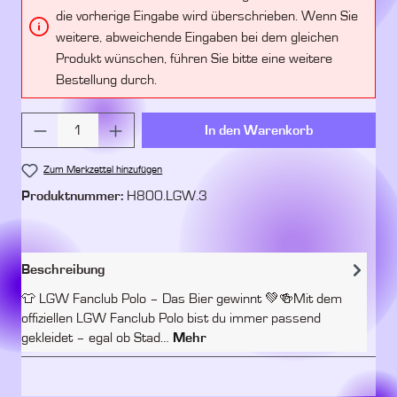
die vorherige Eingabe wird überschrieben. Wenn Sie
weitere, abweichende Eingaben bei dem gleichen
Produkt wünschen, führen Sie bitte eine weitere
Bestellung durch.
Produkt Anzahl: Gib den gewünschten Wert ein 
In den Warenkorb
Zum Merkzettel hinzufügen
Produktnummer:
H800.LGW.3
Beschreibung
👕 LGW Fanclub Polo – Das Bier gewinnt 💚🍻Mit dem
offiziellen LGW Fanclub Polo bist du immer passend
gekleidet – egal ob Stad…
Mehr