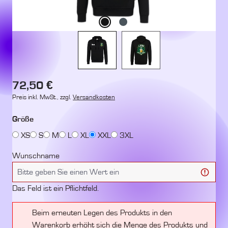
Regulärer Preis:
72,50 €
Preis inkl. MwSt., zzgl.
Versandkosten
auswählen
Größe
XS
S
M
L
XL
XXL
3XL
Wunschname
Das Feld ist ein Pflichtfeld.
Beim erneuten Legen des Produkts in den
Warenkorb erhöht sich die Menge des Produkts und