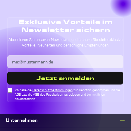
Exklusive Vorteile im
Newsletter sichern
Abonnieren Sie unseren Newsletter und sichern Sie sich exklusive
Vorteile, Neuheiten und persönliche Empfehlungen.
Jetzt anmelden
Ich habe die
Datenschutzbestimmungen
zur Kenntnis genommen und die
AGB
bzw die
AGB des Fussballcamps
gelesen und bin mit ihnen
einverstanden.
Unternehmen