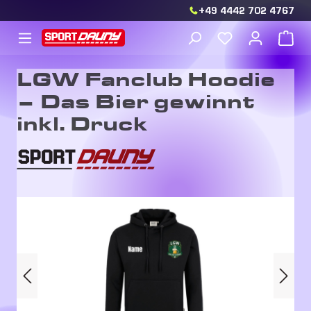
+49 4442 702 4767
Zum Hauptinhalt springen
Du hast 0 Produkt
War
LGW Fanclub Hoodie
– Das Bier gewinnt
inkl. Druck
Bildergalerie überspringen