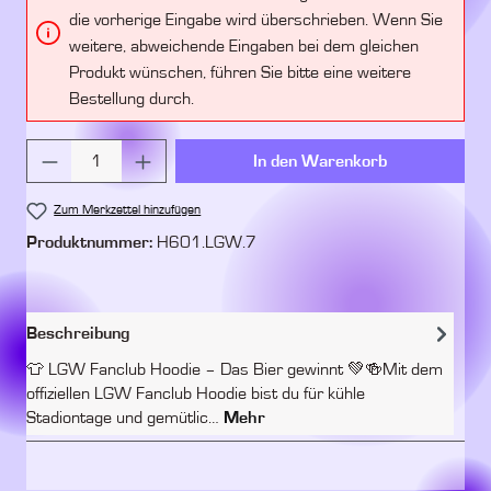
die vorherige Eingabe wird überschrieben. Wenn Sie
weitere, abweichende Eingaben bei dem gleichen
Produkt wünschen, führen Sie bitte eine weitere
Bestellung durch.
Produkt Anzahl: Gib den gewünschten Wert ein 
In den Warenkorb
Zum Merkzettel hinzufügen
Produktnummer:
H601.LGW.7
Beschreibung
👕 LGW Fanclub Hoodie – Das Bier gewinnt 💚🍻Mit dem
offiziellen LGW Fanclub Hoodie bist du für kühle
Stadiontage und gemütlic…
Mehr