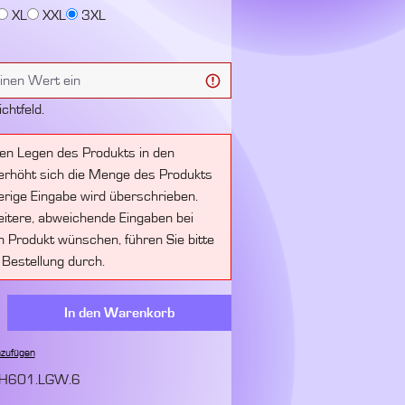
XL
XXL
3XL
ichtfeld.
en Legen des Produkts in den
rhöht sich die Menge des Produkts
erige Eingabe wird überschrieben.
itere, abweichende Eingaben bei
 Produkt wünschen, führen Sie bitte
 Bestellung durch.
ahl: Gib den gewünschten Wert ein oder benut
In den Warenkorb
nzufügen
H601.LGW.6