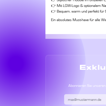
👉 Stylischer Hoodie im offizielle
👉 Mit LGW-Logo & optionalem N
👉 Bequem, warm und perfekt für S
Ein absolutes Must-have für alle We
Exklu
Abonnieren Sie unseren 