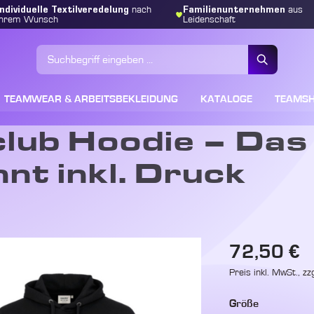
Individuelle Textilveredelung
Familienunternehmen
nach
aus
Ihrem Wunsch
Leidenschaft
TEAMWEAR & ARBEITSBEKLEIDUNG
KATALOGE
TEAMS
lub Hoodie – Das
nt inkl. Druck
Regulärer Preis:
72,50 €
Preis inkl. MwSt., zz
auswählen
Größe