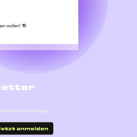
gen wollen! 🍻
letter
ersönliche Empfehlungen.
Jetzt anmelden