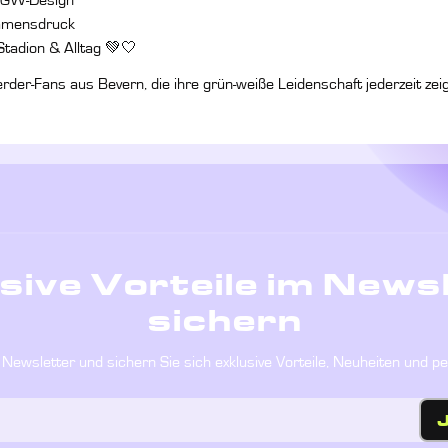
n LGW-Design
amensdruck
tadion & Alltag 💚🤍
rder-Fans aus Bevern, die ihre grün-weiße Leidenschaft jederzeit zei
sive Vorteile im News
sichern
Newsletter und sichern Sie sich exklusive Vorteile, Neuheiten und p