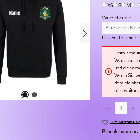
XS
S
M
L
Wunschname
Das Feld ist ein Pfl
Beim erneut
Warenkorb e
und die vorh
Wenn Sie we
dem gleichen
eine weitere
Produkt Anz
Zum Merkzettel hi
Produktnummer: