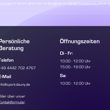
immungen
zur Kenntnis genommen und die
AGB
bzw die
AGB des Fussballcamps
gelesen un
Persönliche
Öffnungszeiten
Beratung
Di - Fr:
Telefon
10:00 - 12:00 Uhr
15:00 - 18:00 Uhr
+49 4442 702 4767
Sa:
E-Mail
10:00 - 12:00 Uhr
info@sport-dauny.de
Oder über unser
Kontaktformular
.