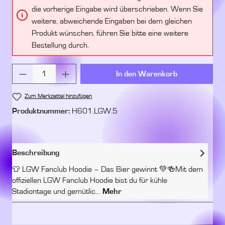
die vorherige Eingabe wird überschrieben. Wenn Sie
weitere, abweichende Eingaben bei dem gleichen
Produkt wünschen, führen Sie bitte eine weitere
Bestellung durch.
Produkt Anzahl: Gib den gewünschten Wert ein 
In den Warenkorb
Zum Merkzettel hinzufügen
Produktnummer:
H601.LGW.5
Beschreibung
👕 LGW Fanclub Hoodie – Das Bier gewinnt 💚🍻Mit dem
offiziellen LGW Fanclub Hoodie bist du für kühle
Stadiontage und gemütlic…
Mehr