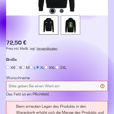
Regulärer Preis:
72,50 €
Preis inkl. MwSt., zzgl.
Versandkosten
auswählen
Größe
XS
S
M
L
XL
XXL
3XL
Wunschname
Das Feld ist ein Pflichtfeld.
Beim erneuten Legen des Produkts in den
Warenkorb erhöht sich die Menge des Produkts und