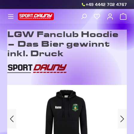
+49 4442 702 4767
Zum Hauptinhalt springen
Du hast 0 Produkt
War
LGW Fanclub Hoodie
– Das Bier gewinnt
inkl. Druck
Bildergalerie überspringen