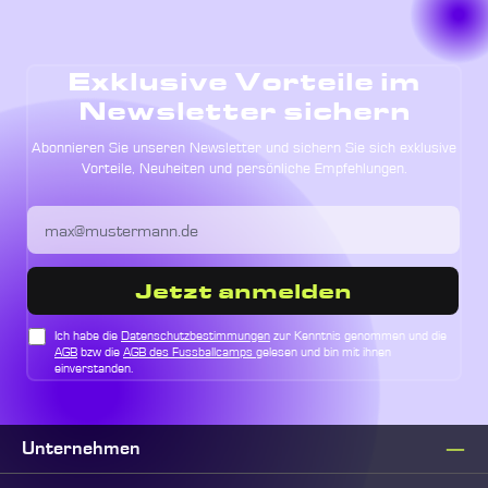
Exklusive Vorteile im
Newsletter sichern
Abonnieren Sie unseren Newsletter und sichern Sie sich exklusive
Vorteile, Neuheiten und persönliche Empfehlungen.
Jetzt anmelden
Ich habe die
Datenschutzbestimmungen
zur Kenntnis genommen und die
AGB
bzw die
AGB des Fussballcamps
gelesen und bin mit ihnen
einverstanden.
Unternehmen