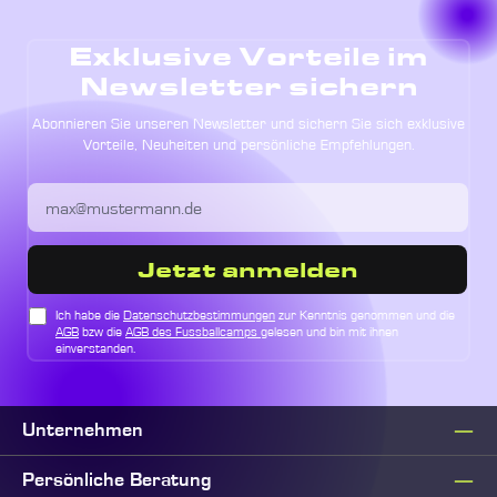
Exklusive Vorteile im
Newsletter sichern
Abonnieren Sie unseren Newsletter und sichern Sie sich exklusive
Vorteile, Neuheiten und persönliche Empfehlungen.
Jetzt anmelden
Ich habe die
Datenschutzbestimmungen
zur Kenntnis genommen und die
AGB
bzw die
AGB des Fussballcamps
gelesen und bin mit ihnen
einverstanden.
Unternehmen
Persönliche Beratung