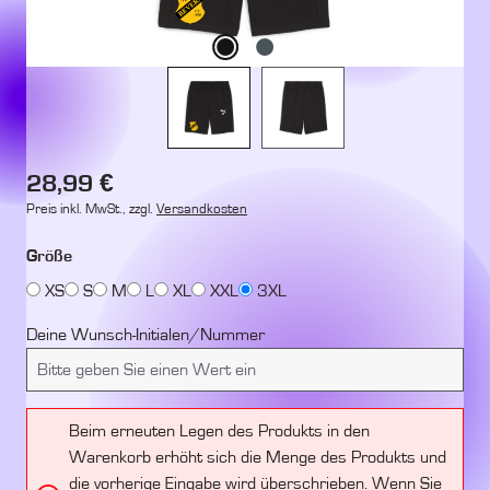
Regulärer Preis:
28,99 €
Preis inkl. MwSt., zzgl.
Versandkosten
auswählen
Größe
XS
S
M
L
XL
XXL
3XL
Deine Wunsch-Initialen/Nummer
Beim erneuten Legen des Produkts in den
Warenkorb erhöht sich die Menge des Produkts und
die vorherige Eingabe wird überschrieben. Wenn Sie