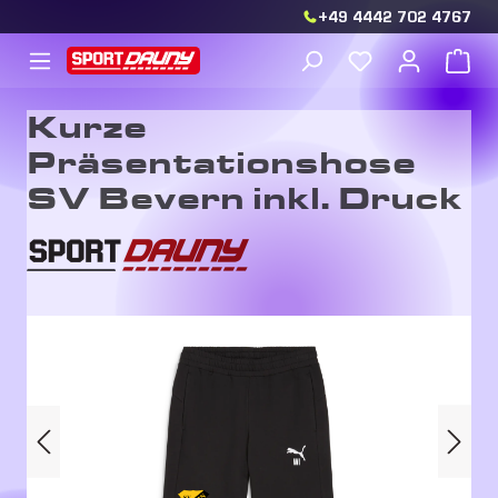
+49 4442 702 4767
Zum Hauptinhalt springen
Du hast 0 Produkt
War
Kurze
Präsentationshose
SV Bevern inkl. Druck
Bildergalerie überspringen