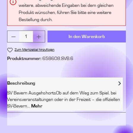
weitere, abweichende Eingaben bei dem gleichen
Produkt wünschen, führen Sie bitte eine weitere
Bestellung durch.
Produkt Anzahl: Gib den gewünschten Wert ein 
In den Warenkorb
Zum Merkzettel hinzufügen
Produktnummer:
658608.SVB.6
Beschreibung
SV Bevern AusgehshortsOb auf dem Weg zum Spiel, bei
Vereinsveranstaltungen oder in der Freizeit – die offiziellen
SV-Bevern…
Mehr