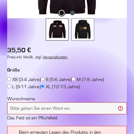
Regulärer Preis:
35,50 €
Preis inkl. MwSt., zzgl.
Versandkosten
auswählen
Größe
XS (3-4 Jahre)
S (5-6 Jahre)
M (7-8 Jahre)
L (9-11 Jahre)
XL (12-13 Jahre)
Wunschname
Das Feld ist ein Pflichtfeld.
Beim erneuten Legen des Produkts in den