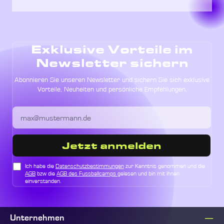
Exklusive Vorteile im
Newsletter sichern
Abonnieren Sie unseren Newsletter und sichern Sie sich exklusive
Vorteile, Neuheiten und persönliche Empfehlungen.
Jetzt anmelden
Ich habe die
Datenschutzbestimmungen
zur Kenntnis genommen und die
AGB
bzw die
AGB des Fussballcamps
gelesen und bin mit ihnen
einverstanden.
Unternehmen