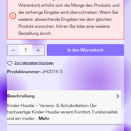
Warenkorb erhöht sich die Menge des Produkts und
die vorherige Eingabe wird überschrieben. Wenn Sie
weitere, abweichende Eingaben bei dem gleichen
Produkt wünschen, führen Sie bitte eine weitere
Bestellung durch.
Produkt Anzahl: Gib den gewünschten Wert ein 
In den Warenkorb
Zum Merkzettel hinzufügen
Produktnummer:
JH001K.5
Beschreibung
Kinder Hoodie – Vereins- & Schulkollektion Der
hochwertige Kinder Hoodie vereint Komfort, Funktionalität
und ein moder…
Mehr