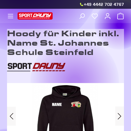
+49 4442 702 4767
Zum Hauptinhalt springen
Du hast 0 Produkt
War
Hoody für Kinder inkl.
Name St. Johannes
Schule Steinfeld
Bildergalerie überspringen